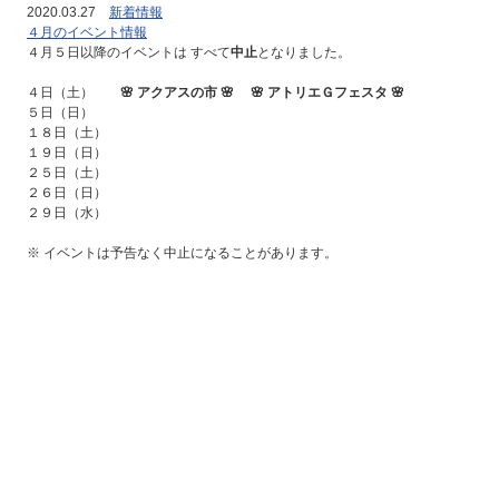
2020.03.27
新着情報
４月のイベント情報
４月５日以降のイベントは すべて
中止
となりました。
４日（土）
🌸 アクアスの市 🌸 🌸 アトリエＧフェスタ 🌸
５日（日）
１８日（土）
１９日（日）
２５日（土）
２６日（日）
２９日（水）
※ イベントは予告なく中止になることがあります。